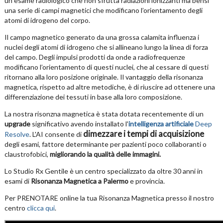
un esame radiologico che non sfrutta radiazioni ionizzanti ma bensì
una serie di campi magnetici che modificano l’orientamento degli
atomi di idrogeno del corpo.
Il campo magnetico generato da una grossa calamita influenza i
nuclei degli atomi di idrogeno che si allineano lungo la linea di forza
del campo. Degli impulsi prodotti da onde a radiofrequenze
modificano l’orientamento di questi nuclei, che al cessare di questi
ritornano alla loro posizione originale. Il vantaggio della risonanza
magnetica, rispetto ad altre metodiche, è di riuscire ad ottenere una
differenziazione dei tessuti in base alla loro composizione.
La nostra risonzna magnetica è stata dotata recentemente di un
upgrade
significativo avendo installato l'
intelligenza artificiale
Deep
dimezzare i tempi di acquisizione
Resolve
. L'AI consente di
degli esami, fattore determinante per pazienti poco collaboranti o
claustrofobici,
migliorando la qualità delle immagini.
Lo Studio Rx Gentile è un centro specializzato da oltre 30 anni in
esami di
Risonanza Magnetica a Palermo
e provincia.
Per PRENOTARE online la tua Risonanza Magnetica presso il nostro
centro
clicca qui
.