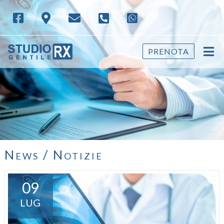
PRENOTA
News / Notizie
09
LUG