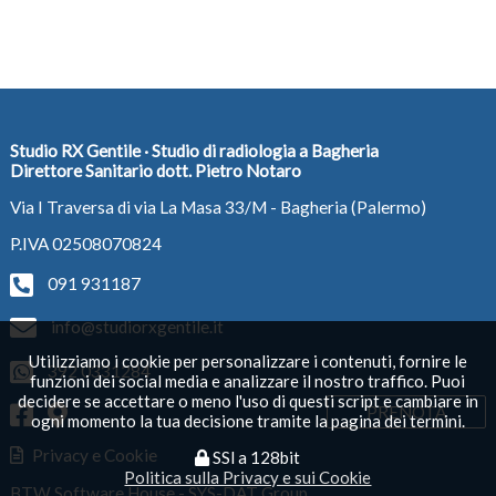
Studio RX Gentile · Studio di radiologia a Bagheria
Direttore Sanitario dott. Pietro Notaro
Via I Traversa di via La Masa 33/M - Bagheria (Palermo)
P.IVA 02508070824
091 931187
info@studiorxgentile.it
Utilizziamo i cookie per personalizzare i contenuti, fornire le
392 0331284
funzioni dei social media e analizzare il nostro traffico. Puoi
decidere se accettare o meno l'uso di questi script e cambiare in
PRENOTA
ogni momento la tua decisione tramite la pagina dei termini.
Privacy e Cookie
SSl a 128bit
Politica sulla Privacy e sui Cookie
BTW Software House - SYS-DAT Group