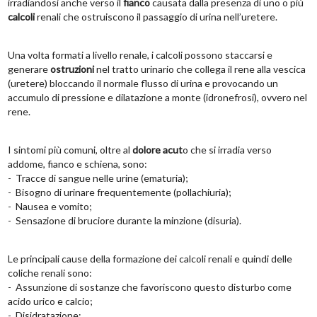
irradiandosi anche verso il
fianco
causata dalla presenza di uno o più
calcoli
renali che ostruiscono il passaggio di urina nell’uretere.
Una volta formati a livello renale, i calcoli possono staccarsi e
generare
ostruzioni
nel tratto urinario che collega il rene alla vescica
(uretere) bloccando il normale flusso di urina e provocando un
accumulo di pressione e dilatazione a monte (idronefrosi), ovvero nel
rene.
I sintomi più comuni, oltre al
dolore acut
o che si irradia verso
addome, fianco e schiena, sono:
- Tracce di sangue nelle urine (ematuria);
- Bisogno di urinare frequentemente (pollachiuria);
- Nausea e vomito;
- Sensazione di bruciore durante la minzione (disuria).
Le principali cause della formazione dei calcoli renali e quindi delle
coliche renali sono:
- Assunzione di sostanze che favoriscono questo disturbo come
acido urico e calcio;
- Disidratazione;