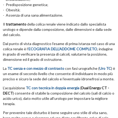
- Predisposizione genetica;
- Obesità;
- Assenza di una sana alimentazione.
Il
trattamento
della colica renale viene indicato dallo specialista
urologo e dipende dalla composizione, dalle dimensioni e dalla sede
del calcolo.
Dal punto di vista diagnostico l’esame di prima istanza nel caso di una
colica renale è l’
ECOGRAFIA DELL’ADDOME COMPLETO
, indagine
in grado di verificare la presenza di calcoli, valutarne la posizione,
dimensione ed il grado di ostruzione.
La
TC senza e con mezzo di contrasto
con fasi urografiche (
Uro TC
) è
un esame di secondo livello che consente di individuare in modo più
preciso e sicuro la sede del calcolo e l’eventuale idronefrosi a monte.
L’acquisizione
TC con tecnica in doppia energia
(
Dual Energy CT -
DECT
) consente di stabile la composizione del calcolo (sali di calcio o
acido urico), dato molto utile all’urologo per impostare la migliore
terapia.
Per prevenire tale disturbo è bene seguire uno stile di vita sano,
bere molta acqua e ricorrere ad una dieta equilibrata, priva di sale,