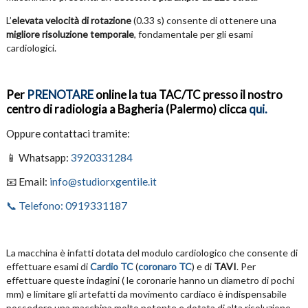
L’
elevata velocità di rotazione
(0.33 s) consente di ottenere una
migliore
risoluzione temporale
, fondamentale per gli esami
cardiologici.
Per
PRENOTARE
online la tua TAC/TC presso il nostro
centro di radiologia a Bagheria (Palermo) clicca
qui.
Oppure contattaci tramite:
📱 Whatsapp:
3920331284
📧 Email:
info@studiorxgentile.it
📞 Telefono: 0919331187
La macchina è infatti dotata del modulo cardiologico che consente di
effettuare esami di
Cardio TC
(
coronaro TC
) e di
TAVI
. Per
effettuare queste indagini ( le coronarie hanno un diametro di pochi
mm) e limitare gli artefatti da movimento cardiaco è indispensabile
possedere una macchina molto potente e dotata di alta risoluzione