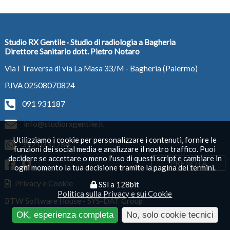
Studio RX Gentile · Studio di radiologia a Bagheria
Direttore Sanitario dott. Pietro Notaro
Via I Traversa di via La Masa 33/M - Bagheria (Palermo)
P.IVA 02508070824
091 931187
info@studiorxgentile.it
Utilizziamo i cookie per personalizzare i contenuti, fornire le
392 0331284
funzioni dei social media e analizzare il nostro traffico. Puoi
decidere se accettare o meno l'uso di questi script e cambiare in
PRENOTA
ogni momento la tua decisione tramite la pagina dei termini.
Privacy e Cookie
SSl a 128bit
Politica sulla Privacy e sui Cookie
BTW Software House - SYS-DAT Group
OK, esperienza completa
No, solo cookie tecnici