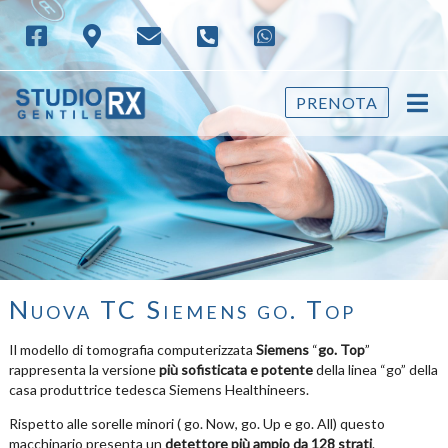
PRENOTA
Nuova TC Siemens go. Top
Il modello di tomografia computerizzata
Siemens
“
go. Top
”
rappresenta la versione
più sofisticata e potente
della linea “go” della
casa produttrice tedesca Siemens Healthineers.
Rispetto alle sorelle minori ( go. Now, go. Up e go. All) questo
macchinario presenta un
detettore più ampio da 128 strati
.