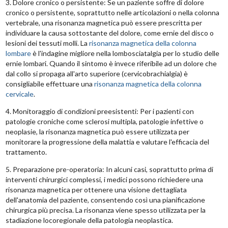
3. Dolore cronico o persistente: Se un paziente soffre di dolore
cronico o persistente, soprattutto nelle articolazioni o nella colonna
vertebrale, una risonanza magnetica può essere prescritta per
individuare la causa sottostante del dolore, come ernie del disco o
lesioni dei tessuti molli. La
risonanza magnetica della colonna
lombare
è l'indagine migliore nella lombosciatalgia per lo studio delle
ernie lombari. Quando il sintomo è invece riferibile ad un dolore che
dal collo si propaga all'arto superiore (cervicobrachialgia) è
consigliabile effettuare una
risonanza magnetica della colonna
cervicale
.
4. Monitoraggio di condizioni preesistenti: Per i pazienti con
patologie croniche come sclerosi multipla, patologie infettive o
neoplasie, la risonanza magnetica può essere utilizzata per
monitorare la progressione della malattia e valutare l'efficacia del
trattamento.
5. Preparazione pre-operatoria: In alcuni casi, soprattutto prima di
interventi chirurgici complessi, i medici possono richiedere una
risonanza magnetica per ottenere una visione dettagliata
dell'anatomia del paziente, consentendo così una pianificazione
chirurgica più precisa. La risonanza viene spesso utilizzata per la
stadiazione locoregionale della patologia neoplastica.