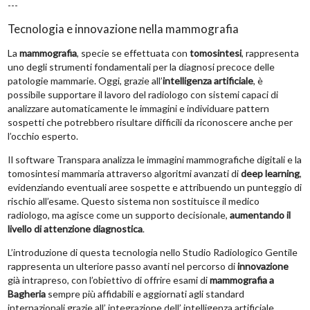
---
Tecnologia e innovazione nella mammografia
La
mammografia
, specie se effettuata con
tomosintesi
, rappresenta
uno degli strumenti fondamentali per la diagnosi precoce delle
patologie mammarie. Oggi, grazie all’
intelligenza artificiale
, è
possibile supportare il lavoro del radiologo con sistemi capaci di
analizzare automaticamente le immagini e individuare pattern
sospetti che potrebbero risultare difficili da riconoscere anche per
l’occhio esperto.
Il software Transpara analizza le immagini mammografiche digitali e la
tomosintesi mammaria attraverso algoritmi avanzati di
deep learning
,
evidenziando eventuali aree sospette e attribuendo un punteggio di
rischio all’esame. Questo sistema non sostituisce il medico
radiologo, ma agisce come un supporto decisionale,
aumentando il
livello di attenzione diagnostica
.
L’introduzione di questa tecnologia nello Studio Radiologico Gentile
rappresenta un ulteriore passo avanti nel percorso di
innovazione
già intrapreso, con l’obiettivo di offrire esami di
mammografia a
Bagheria
sempre più affidabili e aggiornati agli standard
internazionali grazie all’ integrazione dell’ intelligenza artificiale.