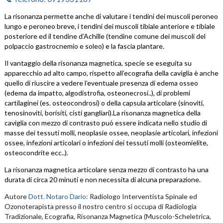
La risonanza permette anche di valutare i tendini dei muscoli peroneo
lungo e peroneo breve, i tendini dei muscoli tibiale anteriore e tibiale
posteriore ed il tendine d’Achille (tendine comune dei muscoli del
polpaccio gastrocnemio e soleo) e la fascia plantare.
Il vantaggio della risonanza magnetica, specie se eseguita su
apparecchio ad alto campo
, rispetto all’
ecografia della caviglia
è anche
quello di riuscire a vedere l’eventuale presenza di edema osseo
(edema da impatto, algodistrofia, osteonecrosi..), di problemi
cartilaginei (es. osteocondrosi) o della capsula articolare (sinoviti,
tenosinoviti, borisiti, cisti gangliari).
La risonanza magnetica della
caviglia con mezzo di contrasto può essere indicata nello studio di
masse dei tessuti molli, neoplasie ossee, neoplasie articolari, infezioni
ossee, infezioni articolari o infezioni dei tessuti molli (osteomielite,
osteocondrite ecc..).
La risonanza magnetica articolare senza mezzo di contrasto ha una
durata di circa 20 minuti e non necessita di alcuna preparazione.
Autore
Dott. Notaro Dario:
Radiologo Interventista Spinale ed
Ozonoterapista presso il nostro centro si occupa di Radiologia
Tradizionale, Ecografia, Risonanza Magnetica (Muscolo-Scheletrica,