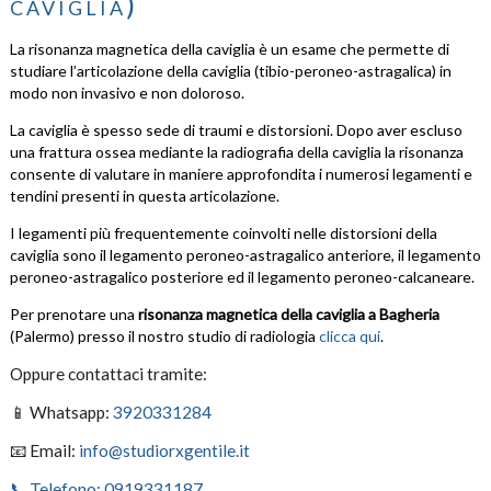
caviglia)
La risonanza magnetica della caviglia è un esame che permette di
studiare l’articolazione della caviglia (tibio-peroneo-astragalica) in
modo non invasivo e non doloroso.
La caviglia è spesso sede di traumi e distorsioni. Dopo aver escluso
una frattura ossea mediante la
radiografia della caviglia
la risonanza
consente di valutare in maniere approfondita i numerosi legamenti e
tendini presenti in questa articolazione.
I legamenti più frequentemente coinvolti nelle distorsioni della
caviglia sono il legamento peroneo-astragalico anteriore, il legamento
peroneo-astragalico posteriore ed il legamento peroneo-calcaneare.
Per prenotare una
risonanza magnetica della caviglia a Bagheria
(Palermo) presso il nostro studio di radiologia
clicca qui
.
Oppure contattaci tramite:
📱 Whatsapp:
3920331284
📧 Email:
info@studiorxgentile.it
📞 Telefono: 0919331187