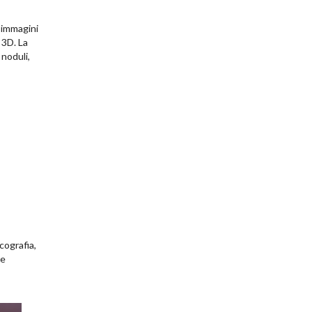
 immagini
 3D. La
 noduli,
cografia,
 e