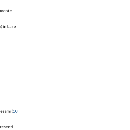
ramente
) in base
esami (
10
presenti