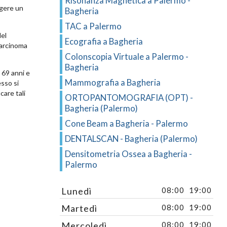
Risonanza Magnetica a Palermo -
ggere un
Bagheria
TAC a Palermo
el
Ecografia a Bagheria
carcinoma
Colonscopia Virtuale a Palermo -
Bagheria
 69 anni e
Mammografia a Bagheria
sso si
care tali
ORTOPANTOMOGRAFIA (OPT) -
Bagheria (Palermo)
Cone Beam a Bagheria - Palermo
DENTALSCAN - Bagheria (Palermo)
Densitometria Ossea a Bagheria -
Palermo
Lunedì
08:00
19:00
Martedì
08:00
19:00
Mercoledì
08:00
19:00