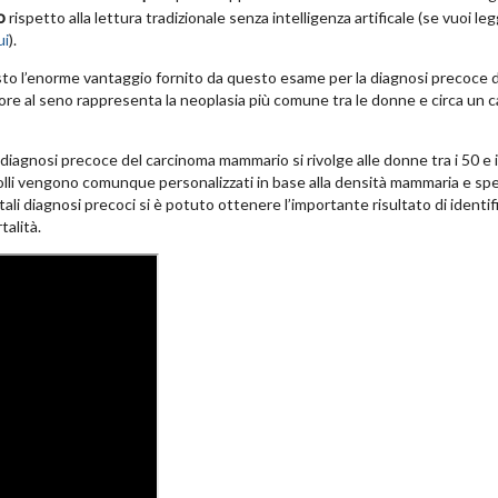
o
rispetto alla lettura tradizionale senza intelligenza artificale (se vuoi le
ui
).
sto l’enorme vantaggio fornito da questo esame per la diagnosi precoce d
ore al seno rappresenta la neoplasia più comune tra le donne e circa un 
 diagnosi precoce del carcinoma mammario si rivolge alle donne tra i 50 e i
rolli vengono comunque personalizzati in base alla densità mammaria e spe
tali diagnosi precoci si è potuto ottenere l’importante risultato di identifi
talità.