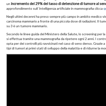
incremento
del 29% del tasso di detenzione di tumore al sen
un
approfondimento sull 'intelligenza artificiale in mammografia clicca
q
Negli ultimi decenni ha preso sempre più campo in ambito medico vi
carcinoma mammario a fronte di una piccola dose di radiazioni.
Il tum
su 3 è un tumore mammario.
Secondo le linee guida del Ministero della Salute, lo screening per la
si effettua tramite una mammografia da ripetere ogni 2 anni. I cont
opta per dei controlli più ravvicinati nel caso di seno denso. Grazie a 
tipi di tumori ai primi stati di sviluppo della malattia e di ridurne la mor