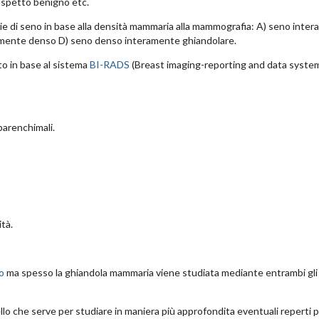
 aspetto benigno etc.
rie di seno in base alla densità mammaria alla mammografia: A) seno inte
ramente denso D) seno denso interamente ghiandolare.
o in base al sistema
BI-RADS
(Breast imaging-reporting and data system
parenchimali.
tà.
o
ma spesso la ghiandola mammaria viene studiata mediante entrambi gli 
lo che serve per studiare in maniera più approfondita eventuali reperti 