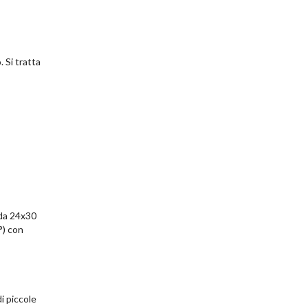
 Si tratta
 da 24x30
°) con
i piccole