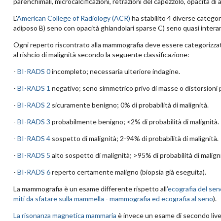
parenchimali, microcalcificazioni, retrazioni del capezzolo, opacità di
L'
American College of Radiology (ACR)
ha stabilito 4 diverse catego
adiposo B) seno con opacità ghiandolari sparse C) seno quasi inte
Ogni reperto riscontrato alla mammografia deve essere categorizzat
al rishcio di malignità secondo la seguente classificazione:
-
BI-RADS 0
incompleto; necessaria ulteriore indagine.
-
BI-RADS 1
negativo; seno simmetrico privo di masse o distorsioni 
-
BI-RADS 2
sicuramente benigno; 0% di probabilità di malignità.
-
BI-RADS 3
probabilmente benigno; <2% di probabilità di malignità.
-
BI-RADS 4
sospetto di malignità; 2-94% di probabilità di malignità.
-
BI-RADS 5
alto sospetto di malignità; >95% di probabilità di maligni
-
BI-RADS 6
reperto certamente maligno (biopsia già eseguita).
La mammografia è un esame differente rispetto all’
ecografia del sen
miti da sfatare sulla mammella - mammografia ed ecografia al seno
).
La risonanza magnetica mammaria
è invece un esame di secondo livel