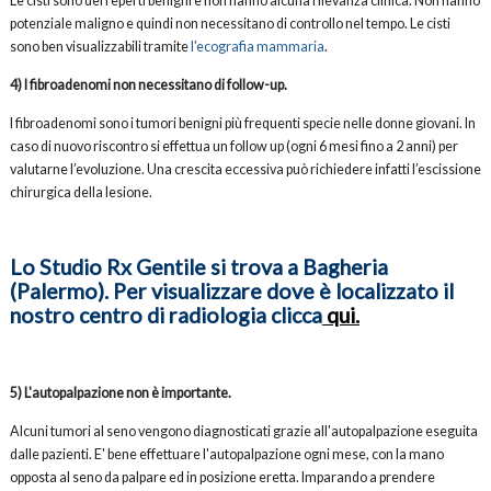
Le cisti sono dei reperti benigni e non hanno alcuna rilevanza clinica. Non hanno
potenziale maligno e quindi non necessitano di controllo nel tempo. Le cisti
sono ben visualizzabili tramite
l'ecografia mammaria
.
4) I fibroadenomi non necessitano di follow-up.
I fibroadenomi sono i tumori benigni più frequenti specie nelle donne giovani. In
caso di nuovo riscontro si effettua un follow up (ogni 6 mesi fino a 2 anni) per
valutarne l’evoluzione. Una crescita eccessiva può richiedere infatti l’escissione
chirurgica della lesione.
Lo Studio Rx Gentile si trova a Bagheria
(Palermo). Per visualizzare dove è localizzato il
nostro centro di radiologia clicca
qui
.
5) L'autopalpazione non è importante.
Alcuni tumori al seno vengono diagnosticati grazie all'autopalpazione eseguita
dalle pazienti. E' bene effettuare l'autopalpazione ogni mese, con la mano
opposta al seno da palpare ed in posizione eretta. Imparando a prendere