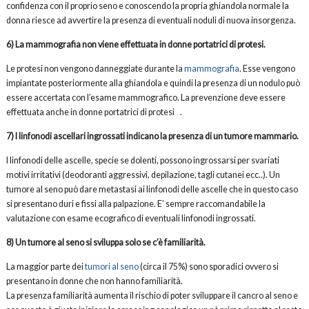
confidenza con il proprio seno e conoscendo la propria ghiandola normale la
donna riesce ad avvertire la presenza di eventuali noduli di nuova insorgenza.
6) La mammografia non viene effettuata in donne portatrici di protesi.
Le protesi non vengono danneggiate durante la
mammografia
. Esse vengono
impiantate posteriormente alla ghiandola e quindi la presenza di un nodulo può
essere accertata con l’esame mammografico. La prevenzione deve essere
effettuata anche in donne portatrici di protesi .
7) I linfonodi ascellari ingrossati indicano la presenza di un tumore mammario.
I linfonodi delle ascelle, specie se dolenti, possono ingrossarsi per svariati
motivi irritativi (deodoranti aggressivi, depilazione, tagli cutanei ecc..). Un
tumore al seno può dare metastasi ai linfonodi delle ascelle che in questo caso
si presentano duri e fissi alla palpazione. E’ sempre raccomandabile la
valutazione con esame ecografico di eventuali linfonodi ingrossati.
8) Un tumore al seno si sviluppa solo se c’è familiarità.
La maggior parte dei
tumori al seno
(circa il 75%) sono sporadici ovvero si
presentano in donne che non hanno familiarità.
La presenza familiarità aumenta il rischio di poter sviluppare il cancro al seno e