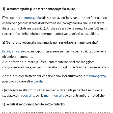
1) La mammografia può essere dannosa per la salute.
E’ vero che la
mammografia
utilizza radiazioni ionizzanti, ma per fare questo
esame vengono utilizzate dosi molto basse (paragonabili a quelle assorbite
durante un volo transoceanico). Anche se essa viene eseguita ogni 1-2 anni il
rapporto rischio/beneficio è enermemente a vantaggio di quest’ultimo.
2) "Se ho fatto l’ecografia mammaria non serve fare la mammografia".
L’ecografia al seno
spesso può non essere sufficiente per la valutazione della
ghiandola mammaria.
Alcune forme di tumore, più frequentemente nei seni con maggiore
componente adiposa, vengono individuati meglio con l’esame mammografico.
Anche le microcalcificazioni, che si vedono soprattutto con la
mammografia
,
possono sfuggire all’
ecografia
.
Quindi in base alla struttura del seno ed all’età della paziente il seno viene
studiato con l’
ecografia
, con la
mammografia
o con entrambe le metodiche.
3) Le cisti al seno vanno tenute sotto controllo.