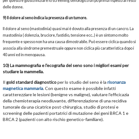
per questo è giusto iniziare lo screening senologico un pò prima rispetto al resto
delle donne.
9) Il dolore al seno indica la presenza di un tumore.
Il dolore al seno (mastodinia) quasi mai è dovuto alla presenza di un cancro. La
mastodinia ( dolenzia, bruciore, fastidio, tensione ecc..) è un sintomo molto
frequente e spesso non ha una causa dimostrabile. Può essere ciclica quando si
associa alla sindrome premestruale oppure non ciclica più caratteristica dopo i
40 anni ed in menopausa.
10) La mammografia e l'ecografia del seno sono i migliori esami per
studiare la mammella.
Il
gold standard diagnostico
per lo studio del seno è la
risonanza
magnetica mammaria
. Con questo esame è possibile infatti
caratterezziare le lesioni (benigne vs maligne), valutare l'efficicazia
della chemioterapia neodiuvante, differenziazione di una recidiva
tumorale da una cicatrice post-chirurgica, studio di protesi e
screening delle pazienti portatrici di mutazione dei geni BRCA 1 e
BRCA 2 (pazienti con alto rischio genetico-familiare).