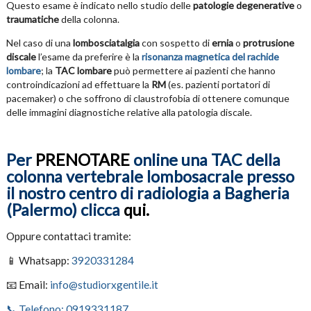
Questo esame è indicato nello studio delle
patologie degenerative
o
traumatiche
della colonna.
Nel caso di una
lombosciatalgia
con sospetto di
ernia
o
protrusione
discale
l’esame da preferire è la
risonanza magnetica del rachide
lombare
; la
TAC lombare
può permettere ai pazienti che hanno
controindicazioni ad effettuare la
RM
(es. pazienti portatori di
pacemaker) o che soffrono di claustrofobia di ottenere comunque
delle immagini diagnostiche relative alla patologia discale.
Per
PRENOTARE
online una TAC della
colonna vertebrale lombosacrale presso
il nostro centro di radiologia a Bagheria
(Palermo) clicca
qui.
Oppure contattaci tramite:
📱 Whatsapp:
3920331284
📧 Email:
info@studiorxgentile.it
📞 Telefono: 0919331187