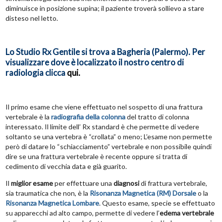
diminuisce in posizione supina; il paziente troverà sollievo a stare
disteso nel letto.
Lo Studio Rx Gentile si trova a Bagheria (Palermo). Per
visualizzare dove è localizzato il nostro centro di
radiologia clicca
qui
.
Il primo esame che viene effettuato nel sospetto di una frattura
vertebrale è la
radiografia della colonna
del tratto di colonna
interessato. Il limite dell’ Rx standard è che permette di vedere
soltanto se una vertebra è “crollata” o meno; L’esame non permette
però di datare lo “schiacciamento” vertebrale e non possibile quindi
dire se una frattura vertebrale è recente oppure si tratta di
cedimento di vecchia data e già guarito.
Il
miglior esame
per effettuare una
diagnosi
di frattura vertebrale,
sia traumatica che non, è la
Risonanza Magnetica (RM) Dorsale
o la
Risonanza Magnetica Lombare
. Questo esame, specie se effettuato
su apparecchi ad alto campo, permette di vedere l’
edema vertebrale