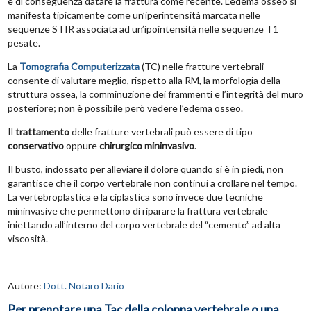
e di conseguenza datare la frattura come recente. L’edema osseo si
manifesta tipicamente come un’iperintensità marcata nelle
sequenze STIR associata ad un’ipointensità nelle sequenze T1
pesate.
La
Tomografia Computerizzata
(TC) nelle fratture vertebrali
consente di valutare meglio, rispetto alla RM, la morfologia della
struttura ossea, la comminuzione dei frammenti e l’integrità del muro
posteriore; non è possibile però vedere l’edema osseo.
Il
trattamento
delle fratture vertebrali può essere di tipo
conservativo
oppure
chirurgico mininvasivo
.
Il busto, indossato per alleviare il dolore quando si è in piedi, non
garantisce che il corpo vertebrale non continui a crollare nel tempo.
La vertebroplastica e la ciplastica sono invece due tecniche
mininvasive che permettono di riparare la frattura vertebrale
iniettando all’interno del corpo vertebrale del “cemento” ad alta
viscosità.
Autore:
Dott. Notaro Dario
Per prenotare una Tac della colonna vertebrale o una