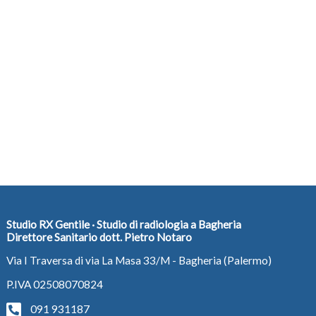
Studio RX Gentile · Studio di radiologia a Bagheria
Direttore Sanitario dott. Pietro Notaro
Via I Traversa di via La Masa 33/M - Bagheria (Palermo)
P.IVA 02508070824
091 931187