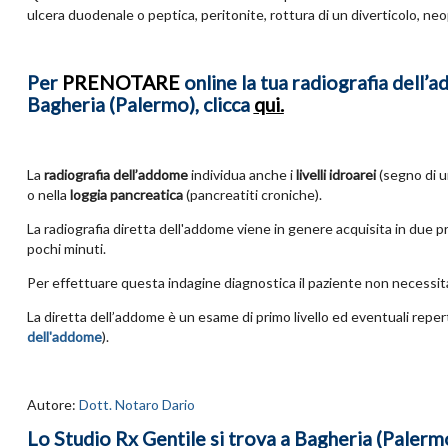
ulcera duodenale o peptica, peritonite, rottura di un diverticolo, neo
Per
PRENOTARE
online la tua radiografia dell’a
Bagheria (Palermo), clicca
qui.
La
radiografia dell’addome
individua anche i
livelli idroarei
(segno di u
o nella
loggia pancreatica
(pancreatiti croniche).
La radiografia diretta dell'addome viene in genere acquisita in due pr
pochi minuti.
Per effettuare questa indagine diagnostica il paziente non necessita
La diretta dell’addome è un esame di primo livello ed eventuali repert
dell'addome
).
Autore:
Dott. Notaro Dario
Lo Studio Rx Gentile si trova a Bagheria (Palermo)