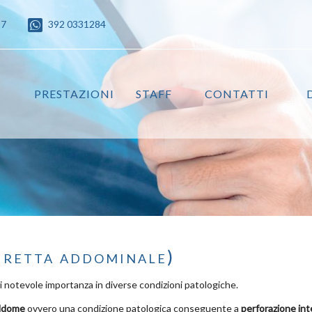
87
392 0331284
PRESTAZIONI
STAFF
CONTATTI
iretta addominale)
 notevole importanza in diverse condizioni patologiche.
addome
ovvero una condizione patologica conseguente a
perforazione
int