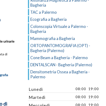
Risonanza Magnetica a Palermo -
Bagheria
TAC a Palermo
a
Ecografia a Bagheria
Colonscopia Virtuale a Palermo -
Bagheria
Mammografia a Bagheria
vie urinarie
ORTOPANTOMOGRAFIA (OPT) -
Bagheria (Palermo)
ata di
Cone Beam a Bagheria - Palermo
DENTALSCAN - Bagheria (Palermo)
Densitometria Ossea a Bagheria -
grafia
Palermo
Lunedì
08:00
19:00
Martedì
08:00
19:00
o di
Mercoledì
08:00
19:00