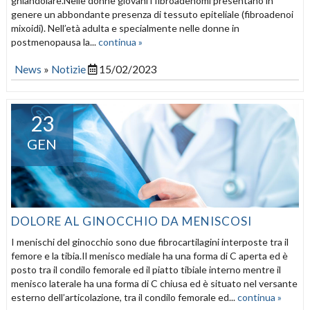
ghiandolare.Nelle donne giovani i fibroadenomi presentano in
genere un abbondante presenza di tessuto epiteliale (fibroadenoi
mixoidi). Nell’età adulta e specialmente nelle donne in
postmenopausa la...
continua »
News
»
Notizie
15/02/2023
23
GEN
DOLORE AL GINOCCHIO DA MENISCOSI
I menischi del ginocchio sono due fibrocartilagini interposte tra il
femore e la tibia.Il menisco mediale ha una forma di C aperta ed è
posto tra il condilo femorale ed il piatto tibiale interno mentre il
menisco laterale ha una forma di C chiusa ed è situato nel versante
esterno dell’articolazione, tra il condilo femorale ed...
continua »