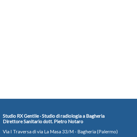
Studio RX Gentile · Studio di radiologia a Bagheria
Direttore Sanitario dott. Pietro Notaro
Via I Traversa di via La Masa 33/M - Bagheria (Palermo)