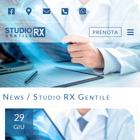
PRENOTA
News / Studio RX Gentile
29
GIU