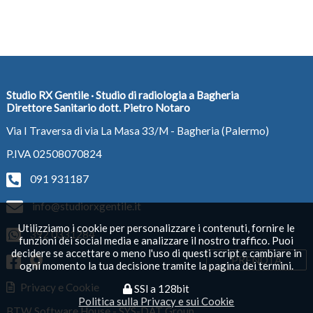
Studio RX Gentile · Studio di radiologia a Bagheria
Direttore Sanitario dott. Pietro Notaro
Via I Traversa di via La Masa 33/M - Bagheria (Palermo)
P.IVA 02508070824
091 931187
info@studiorxgentile.it
Utilizziamo i cookie per personalizzare i contenuti, fornire le
392 0331284
funzioni dei social media e analizzare il nostro traffico. Puoi
decidere se accettare o meno l'uso di questi script e cambiare in
PRENOTA
ogni momento la tua decisione tramite la pagina dei termini.
Privacy e Cookie
SSl a 128bit
Politica sulla Privacy e sui Cookie
BTW Software House - SYS-DAT Group