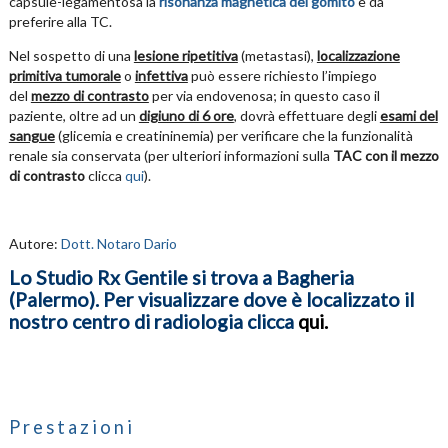
capsule-legamentosa la
risonanza magnetica del gomito
è da
preferire alla TC.
Nel sospetto di una
lesione ripetitiva
(metastasi),
localizzazione
primitiva tumorale
o
infettiva
può essere richiesto l’impiego
del
mezzo di contrasto
per via endovenosa; in questo caso il
paziente, oltre ad un
digiuno di 6 ore
, dovrà effettuare degli
esami del
sangue
(glicemia e creatininemia) per verificare che la funzionalità
renale sia conservata (per ulteriori informazioni sulla
TAC con il mezzo
di contrasto
clicca
qui
).
Autore:
Dott. Notaro Dario
Lo Studio Rx Gentile si trova a Bagheria
(Palermo). Per visualizzare dove è localizzato il
nostro centro di radiologia clicca
qui
.
Prestazioni