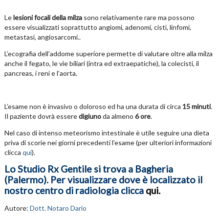
Le
lesioni focali della milza
sono relativamente rare ma possono
essere visualizzati soprattutto angiomi, adenomi, cisti, linfomi,
metastasi, angiosarcomi..
L’ecografia dell’addome superiore permette di valutare oltre alla milza
anche il fegato, le vie biliari (intra ed extraepatiche), la colecisti, il
pancreas, i reni e l’aorta.
L’esame non è invasivo o doloroso ed ha una durata di circa
15 minuti
.
Il paziente dovrà essere
digiuno
da almeno
6 ore
.
Nel caso di intenso meteorismo intestinale è utile seguire una dieta
priva di scorie nei giorni precedenti l’esame (per ulteriori informazioni
clicca
qui
).
Lo Studio Rx Gentile si trova a Bagheria
(Palermo). Per visualizzare dove è localizzato il
nostro centro di radiologia clicca
qui
.
Autore:
Dott. Notaro Dario