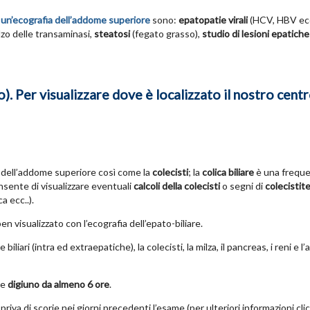
e
un’ecografia dell’addome superiore
sono:
epatopatie virali
(HCV, HBV ecc.
lzo delle transaminasi,
steatosi
(fegato grasso),
studio di lesioni epatiche
. Per visualizzare dove è localizzato il nostro centr
 dell’addome superiore così come la
colecisti
; la
colica biliare
è una frequ
nsente di visualizzare eventuali
calcoli della colecisti
o segni di
colecistit
a ecc..).
 visualizzato con l’ecografia dell’epato-biliare.
liari (intra ed extraepatiche), la colecisti, la milza, il pancreas, i reni e l’
re
digiuno da almeno 6 ore
.
priva di scorie nei giorni precedenti l’esame (per ulteriori informazioni cli