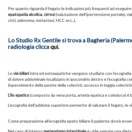
Per quanto riguarda il fegato le indicazioni più frequenti ad eseguir
epatopatia alcolica
,
cirrosi
(valutazione dell’ipertensione portale), ria
cisti, adenoma, metastasi, HCC ecc..).
Lo Studio Rx Gentile si trova a Bagheria (Palermo)
radiologia clicca
qui
.
Le
vie biliari
intra ed extraepatiche vengono studiate con l’ecografia
di dolore addominale localizzato in ipocondrio destro e l’ecografia co
(ispessimento della parete della colecisti, ascesso in loggia colecistic
L’ilo epatico
(composto da vena porta, arteria epatica e coledoco) è ben
L’ecografia dell’addome superiore permette di valutare il fegato, le vie bi
Come preparazione all’ecografia epato-biliare il paziente dovrà esse
Nel caso di intenso
meteorismo intestinale
è utile seguire una dieta 