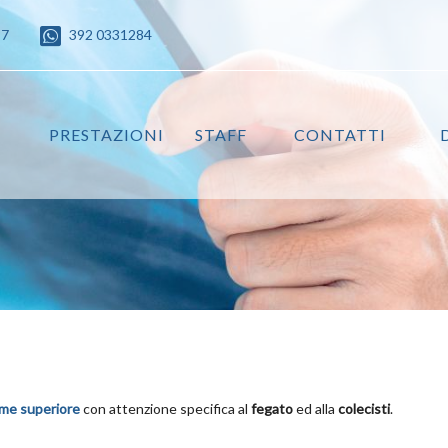
87
392 0331284
PRESTAZIONI
STAFF
CONTATTI
ome superiore
con attenzione specifica al
fegato
ed alla
colecisti
.