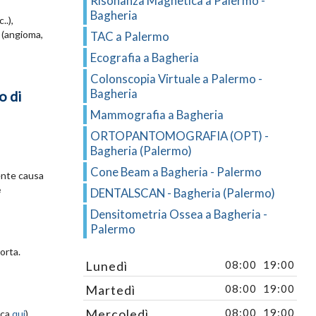
Risonanza Magnetica a Palermo -
Bagheria
.),
(angioma,
TAC a Palermo
Ecografia a Bagheria
Colonscopia Virtuale a Palermo -
Bagheria
o di
Mammografia a Bagheria
ORTOPANTOMOGRAFIA (OPT) -
Bagheria (Palermo)
Cone Beam a Bagheria - Palermo
ente causa
e
DENTALSCAN - Bagheria (Palermo)
Densitometria Ossea a Bagheria -
Palermo
aorta.
Lunedì
08:00
19:00
Martedì
08:00
19:00
Mercoledì
08:00
19:00
cca
qui
).