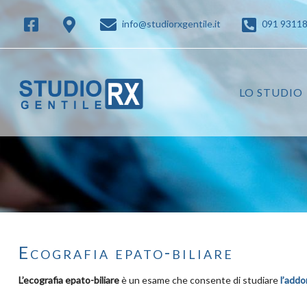
info@studiorxgentile.it
091 9311
LO STUDIO
Ecografia epato-biliare
L’ecografia epato-biliare
è un esame che consente di studiare
l’add