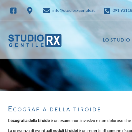
info@studiorxgentile.it
091 9311
LO STUDIO
Ecografia della tiroide
L’
ecografia della tiroide
è un esame non invasivo e non doloroso che ser
La presenza di eventuali
noduli tiroidei
è un reperto di comune riscont