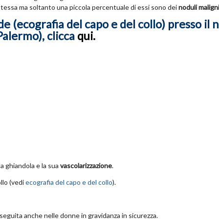
e stessa ma soltanto una piccola percentuale di essi sono dei
noduli malign
de (ecografia del capo e del collo) presso il 
Palermo), clicca
qui.
la ghiandola e la sua
vascolarizzazione
.
lo (vedi
ecografia del capo e del collo
).
guita anche nelle donne in gravidanza in sicurezza.