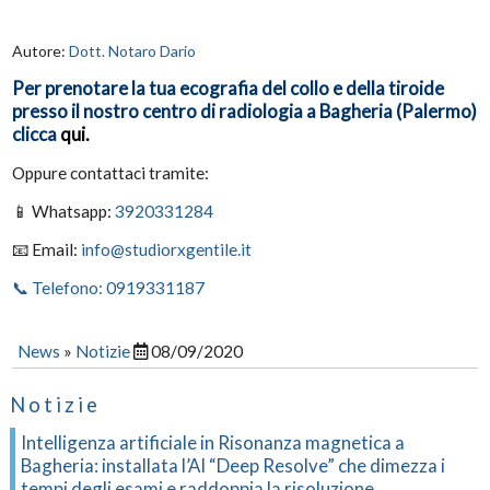
Autore:
Dott. Notaro Dario
Per prenotare la tua ecografia del collo e della tiroide
presso il nostro centro di radiologia a Bagheria (Palermo)
clicca
qui.
Oppure contattaci tramite:
📱 Whatsapp:
3920331284
📧 Email:
info@studiorxgentile.it
📞 Telefono: 0919331187
News
»
Notizie
08/09/2020
Notizie
Intelligenza artificiale in Risonanza magnetica a
Bagheria: installata l’AI “Deep Resolve” che dimezza i
tempi degli esami e raddoppia la risoluzione.