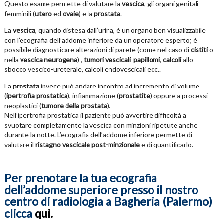
Questo esame permette di valutare la
vescica
, gli organi genitali
femminili (
utero
ed
ovaie
) e la
prostata
.
La
vescica
, quando distesa dall’urina, è un organo ben visualizzabile
con l’ecografia dell’addome inferiore da un operatore esperto; è
possibile diagnosticare alterazioni di parete (come nel caso di
cistiti
o
nella
vescica neurogena
) ,
tumori vescicali
,
papillomi
,
calcoli
allo
sbocco vescico-ureterale, calcoli endovescicali ecc..
La
prostata
invece può andare incontro ad incremento di volume
(
ipertrofia prostatica
), infiammazione (
prostatite
) oppure a processi
neoplastici (
tumore della prostata
).
Nell’ipertrofia prostatica il paziente può avvertire difficoltà a
svuotare completamente la vescica con minzioni ripetute anche
durante la notte. L’ecografia dell’addome inferiore permette di
valutare il
ristagno vescicale post-minzionale
e di quantificarlo.
Per prenotare la tua ecografia
dell’addome superiore presso il nostro
centro di radiologia a Bagheria (Palermo)
clicca
qui.