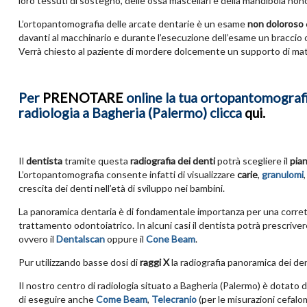
loro tessuti di sostegno, delle ossa mascellari e della mandibola non
L’ortopantomografia delle arcate dentarie è un esame
non doloroso
davanti al macchinario e durante l’esecuzione dell’esame un braccio o
Verrà chiesto al paziente di mordere dolcemente un supporto di materia
Per
PRENOTARE
online la tua ortopantomografia
radiologia a Bagheria (Palermo) clicca
qui.
Il
dentista
tramite questa
radiografia dei denti
potrà scegliere il
pia
L’ortopantomografia consente infatti di visualizzare
carie
,
granulomi
crescita dei denti nell’età di sviluppo nei bambini.
La panoramica dentaria è di fondamentale importanza per una corretta
trattamento odontoiatrico. In alcuni casi il dentista potrà prescriver
ovvero il
Dentalscan
oppure il
Cone Beam
.
Pur utilizzando basse dosi di
raggi X
la radiografia panoramica dei den
Il nostro centro di radiologia situato a Bagheria (Palermo) è dota
di eseguire anche
Come Beam
,
Telecranio
(per le misurazioni cefalo