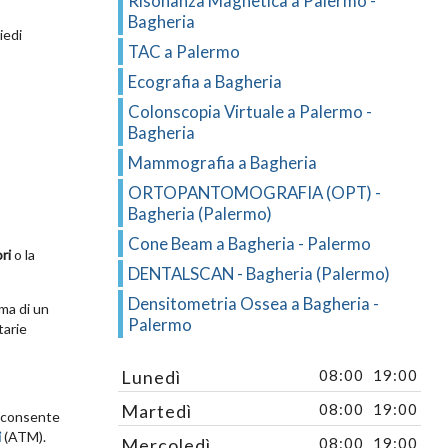
Risonanza Magnetica a Palermo -
Bagheria
iedi
TAC a Palermo
Ecografia a Bagheria
Colonscopia Virtuale a Palermo -
Bagheria
Mammografia a Bagheria
ORTOPANTOMOGRAFIA (OPT) -
Bagheria (Palermo)
Cone Beam a Bagheria - Palermo
ri
o la
DENTALSCAN - Bagheria (Palermo)
Densitometria Ossea a Bagheria -
ma di un
Palermo
tarie
Lunedì
08:00
19:00
Martedì
08:00
19:00
e consente
i
(ATM).
Mercoledì
08:00
19:00