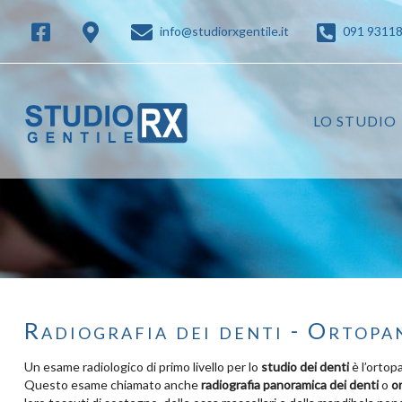
info@studiorxgentile.it
091 9311
LO STUDIO
Radiografia dei denti - Ortop
Un esame radiologico di primo livello per lo
studio dei denti
è l’ortop
Questo esame chiamato anche
radiografia panoramica
dei denti
o
o