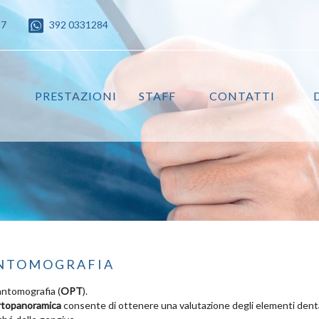
87
392 0331284
PRESTAZIONI
STAFF
CONTATTI
antomografia
antomografia (
OPT
).
rtopanoramica
consente di ottenere una valutazione degli elementi denta