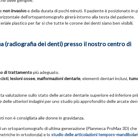
ché delle gengive.
e
non invasivo
e della durata di pochi minuti. Il paziente è posizionato in p
rizzontale dell’ortopantomografo girerà intorno alla testa del paziente.
le plastico per far sì che tutte le corone dei denti siano ben visibili.
 (radiografia dei denti) presso il nostro centro di
no di trattamento
più adeguato.
,
cisti
,
lesioni ossee
,
malformazioni dentarie
, elementi dentari inclusi,
tumo
 valutazione sullo stato delle arcate dentarie superiore ed inferiore pri
e delle ulteriori indagini per uno studio più approfondito delle arcate den
ti non è consigliata alle donne in gravidanza.
to di un ortopantomografo di ultima generazione (Planmeca ProMax 3D) ch
metriche in ortodonzia) e lo
studio delle articolazioni temporo-mandibolar