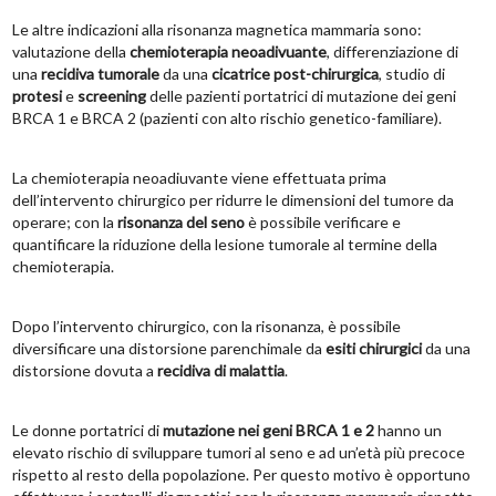
Le altre indicazioni alla risonanza magnetica mammaria sono:
valutazione della
chemioterapia neoadivuante
, differenziazione di
una
recidiva tumorale
da una
cicatrice post-chirurgica
, studio di
protesi
e
screening
delle pazienti portatrici di mutazione dei geni
BRCA 1 e BRCA 2 (pazienti con alto rischio genetico-familiare).
La chemioterapia neoadiuvante viene effettuata prima
dell’intervento chirurgico per ridurre le dimensioni del tumore da
operare; con la
risonanza del seno
è possibile verificare e
quantificare la riduzione della lesione tumorale al termine della
chemioterapia.
Dopo l’intervento chirurgico, con la risonanza, è possibile
diversificare una distorsione parenchimale da
esiti chirurgici
da una
distorsione dovuta a
recidiva di malattia
.
Le donne portatrici di
mutazione nei geni BRCA 1 e 2
hanno un
elevato rischio di sviluppare tumori al seno e ad un’età più precoce
rispetto al resto della popolazione. Per questo motivo è opportuno