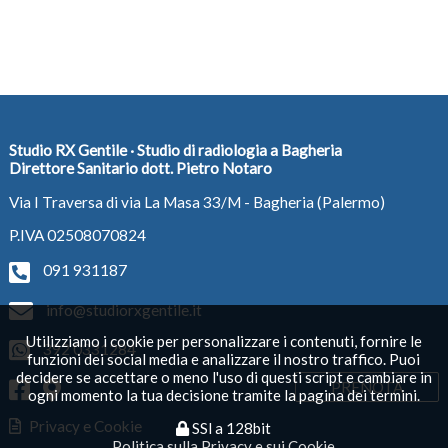
Studio RX Gentile · Studio di radiologia a Bagheria
Direttore Sanitario dott. Pietro Notaro
Via I Traversa di via La Masa 33/M - Bagheria (Palermo)
P.IVA 02508070824
091 931187
info@studiorxgentile.it
Utilizziamo i cookie per personalizzare i contenuti, fornire le
392 0331284
funzioni dei social media e analizzare il nostro traffico. Puoi
decidere se accettare o meno l'uso di questi script e cambiare in
PRENOTA
ogni momento la tua decisione tramite la pagina dei termini.
Privacy e Cookie
SSl a 128bit
Politica sulla Privacy e sui Cookie