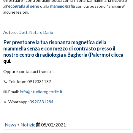
effettuare i controlli diagnostici con la risonanza mammaria rispetto
all’
ecografia al seno
o alla
mammografia
con cui possono “sfuggire”
alcune lesioni.
Autore:
Dott. Notaro Dario
Per prentoare la tua risonanza magnetica della
mammella senza e con mezzo di contrasto presso il
nostro centro di radiologia a Bagheria (Palermo) clicca
qui.
Oppure contattaci tramite:
📞 Telefono: 0919331187
📧 Email:
info@studiorxgentile.it
📱 Whatsapp:
3920331284
News
»
Notizie
05/02/2021