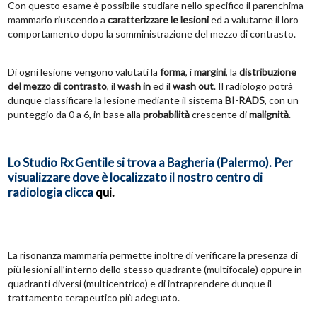
Con questo esame è possibile studiare nello specifico il parenchima
mammario riuscendo a
caratterizzare le lesioni
ed a valutarne il loro
comportamento dopo la somministrazione del mezzo di contrasto.
Di ogni lesione vengono valutati la
forma
, i
margini
, la
distribuzione
del mezzo di contrasto
, il
wash in
ed il
wash out
. Il radiologo potrà
dunque classificare la lesione mediante il sistema
BI-RADS
, con un
punteggio da 0 a 6, in base alla
probabilità
crescente di
malignità
.
Lo Studio Rx Gentile si trova a Bagheria (Palermo). Per
visualizzare dove è localizzato il nostro centro di
radiologia clicca
qui
.
La risonanza mammaria permette inoltre di verificare la presenza di
più lesioni all’interno dello stesso quadrante (multifocale) oppure in
quadranti diversi (multicentrico) e di intraprendere dunque il
trattamento terapeutico più adeguato.