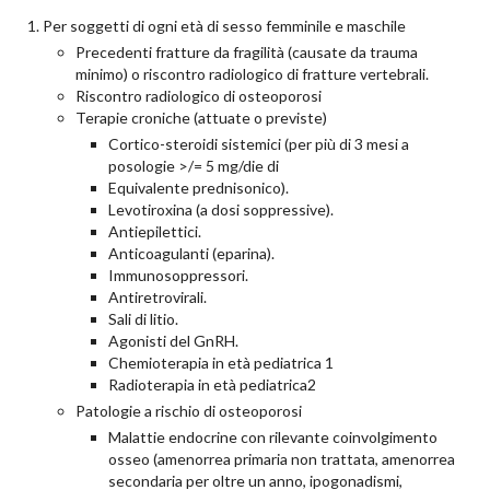
Per soggetti di ogni età di sesso femminile e maschile
Precedenti fratture da fragilità (causate da trauma
minimo) o riscontro radiologico di fratture vertebrali.
Riscontro radiologico di osteoporosi
Terapie croniche (attuate o previste)
Cortico-steroidi sistemici (per più di 3 mesi a
posologie >/= 5 mg/die di
Equivalente prednisonico).
Levotiroxina (a dosi soppressive).
Antiepilettici.
Anticoagulanti (eparina).
Immunosoppressori.
Antiretrovirali.
Sali di litio.
Agonisti del GnRH.
Chemioterapia in età pediatrica 1
Radioterapia in età pediatrica2
Patologie a rischio di osteoporosi
Malattie endocrine con rilevante coinvolgimento
osseo (amenorrea primaria non trattata, amenorrea
secondaria per oltre un anno, ipogonadismi,