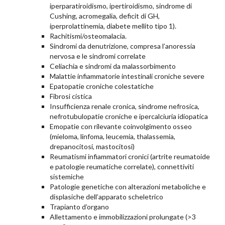
iperparatiroidismo, ipertiroidismo, sindrome di
Cushing, acromegalia, deficit di GH,
iperprolattinemia, diabete mellito tipo 1).
Rachitismi/osteomalacia.
Sindromi da denutrizione, compresa l’anoressia
nervosa e le sindromi correlate
Celiachia e sindromi da malassorbimento
Malattie infiammatorie intestinali croniche severe
Epatopatie croniche colestatiche
Fibrosi cistica
Insufficienza renale cronica, sindrome nefrosica,
nefrotubulopatie croniche e ipercalciuria idiopatica
Emopatie con rilevante coinvolgimento osseo
(mieloma, linfoma, leucemia, thalassemia,
drepanocitosi, mastocitosi)
Reumatismi infiammatori cronici (artrite reumatoide
e patologie reumatiche correlate), connettiviti
sistemiche
Patologie genetiche con alterazioni metaboliche e
displasiche dell’apparato scheletrico
Trapianto d’organo
Allettamento e immobilizzazioni prolungate (>3