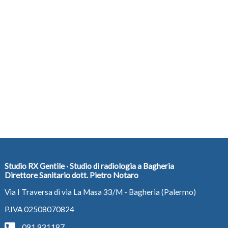
Studio RX Gentile · Studio di radiologia a Bagheria
Direttore Sanitario dott. Pietro Notaro
Via I Traversa di via La Masa 33/M - Bagheria (Palermo)
P.IVA 02508070824
091 931187