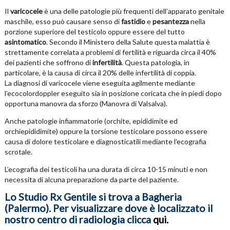
Il
varicocele
è una delle patologie più frequenti dell’apparato genitale
maschile, esso può causare senso di
fastidio
e
pesantezza
nella
porzione superiore del testicolo oppure essere del tutto
asintomatico
. Secondo il Ministero della Salute questa malattia è
strettamente correlata a problemi di fertilità e riguarda circa il 40%
dei pazienti che soffrono di
infertilità
. Questa patologia, in
particolare, è la causa di circa il 20% delle infertilità di coppia.
La diagnosi di varicocele viene eseguita agilmente mediante
l’ecocolordoppler eseguito sia in posizione coricata che in piedi dopo
opportuna manovra da sforzo (Manovra di Valsalva).
Anche patologie infiammatorie (orchite, epididimite ed
orchiepididimite) oppure la torsione testicolare possono essere
causa di dolore testicolare e diagnosticatili mediante l’ecografia
scrotale.
L’ecografia dei testicoli ha una durata di circa 10-15 minuti e non
necessita di alcuna preparazione da parte del paziente.
Lo Studio Rx Gentile si trova a Bagheria
(Palermo). Per visualizzare dove è localizzato il
nostro centro di radiologia clicca
qui
.