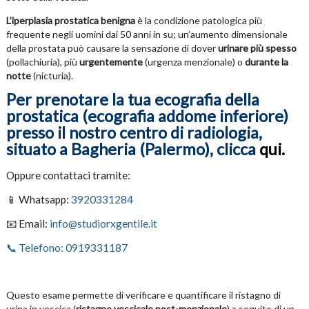
L’iperplasia prostatica benigna
è la condizione patologica più
frequente negli uomini dai 50 anni in su; un’aumento dimensionale
della prostata può causare la sensazione di dover
urinare più spesso
(pollachiuria), più
urgentemente
(urgenza menzionale) o
durante la
notte
(nicturia).
Per prenotare la tua ecografia della
prostatica (ecografia addome inferiore)
presso il nostro centro di radiologia,
situato a Bagheria (Palermo), clicca
qui.
Oppure contattaci tramite:
📱 Whatsapp:
3920331284
📧 Email:
info@studiorxgentile.it
📞 Telefono: 0919331187
Questo esame permette di verificare e quantificare il ristagno di
urina in vescica (
ristagno vescicale post-menzionale
) a seguito di un