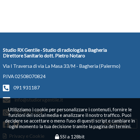
Studio RX Gentile · Studio di radiologia a Bagheria
Direttore Sanitario dott. Pietro Notaro
Via I Traversa di via La Masa 33/M - Bagheria (Palermo)
P.IVA 02508070824
091 931187
info@studiorxgentile.it
Utilizziamo i cookie per personalizzare i contenuti, fornire le
392 0331284
funzioni dei social media e analizzare il nostro traffico. Puoi
decidere se accettare o meno l'uso di questi script e cambiare in
PRENOTA
ogni momento la tua decisione tramite la pagina dei termini.
Privacy e Cookie
SSl a 128bit