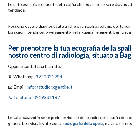
Le patologie più frequenti della cuffia che possono essere diagnostic
tendinosi
.
Possono essere diagnosticate anche eventuali patologie del tendin
lussazioni, tendinosi o versamento nella guaina), elementi ben visualizz
Per prenotare la tua ecografia della spall
nostro centro di radiologia, situato a Bag
Oppure contattaci tramite:
📱 Whatsapp:
3920331284
📧 Email:
info@studiorxgentile.it
📞 Telefono: 0919331187
Le
calcificazioni
in sede preinserzionale dei tendini della cuffia dei r
genere ben visualizzate con la
radiografia della spalla
, ma anche un’e