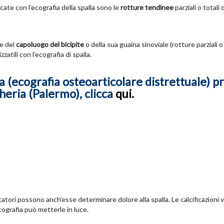
ate con l’ecografia della spalla sono le
rotture tendinee
parziali o totali
e del
capoluogo del bicipite
o della sua guaina sinoviale (rotture parziali o 
atili con l’ecografia di spalla.
a (ecografia osteoarticolare distrettuale) pr
heria (Palermo), clicca
qui.
otatori possono anch’esse determinare dolore alla spalla. Le calcificazioni
cografia può metterle in luce.