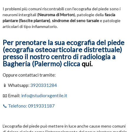
I problemi più comuni riscontrabili con l’ecografia del piede sono i
neuromi intergitali (
Neuroma di Morton
), patologie della
fascia
plantare (fascite plantare)
,
sindrome del seno tarsale
e patologie
articolari di tipo infiammatorio.
Per prenotare la sua ecografia del piede
(ecografia osteoarticolare distrettuale)
presso il nostro centro di radiologia a
Bagheria (Palermo) clicca
qui.
Oppure contattaci tramite:
📱 Whatsapp:
3920331284
📧 Email:
info@studiorxgentile.it
📞 Telefono: 0919331187
L’ecografia del piede può mettere in luce anche cause meno comuni
di dolore al piede come l’intrappolamento del nervo plantare mediale