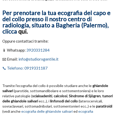
Per prenotare la tua ecografia del capo e
del collo presso il nostro centro di
radiologia, situato a Bagheria (Palermo),
clicca
qui.
Oppure contattaci tramite:
📱 Whatsapp:
3920331284
📧 Email:
info@studiorxgentile.it
📞 Telefono: 0919331187
Tramite l’ecografia del collo è possibile studiare anche le
ghiandole
salivari
(parotide, sottomandibolare e sottomentoniera) e le loro
relative patologie (
scialoadeniti
,
calcolosi
,
Sindrome di Sjögren
,
tumori
delle ghiandole salivari
ecc..), i
linfonodi
del collo
(laterocervicali,
sovraclaveari, sottomadnibolari, sottomentonieri ecc..) e le
paratiroidi
(vedi anche
ecografia delle ghiandole salivari
ed
ecografia