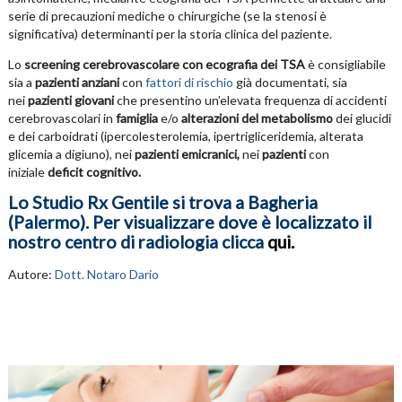
serie di precauzioni mediche o chirurgiche (se la stenosi è
significativa) determinanti per la storia clinica del paziente.
Lo
screening cerebrovascolare con ecografia dei TSA
è consigliabile
sia a
pazienti anziani
con
fattori di rischio
già documentati, sia
nei
pazienti giovani
che presentino un’elevata frequenza di accidenti
cerebrovascolari in
famiglia
e/o
alterazioni del metabolismo
dei glucidi
e dei carboidrati (ipercolesterolemia, ipertrigliceridemia, alterata
glicemia a digiuno), nei
pazienti emicranici,
nei
pazienti
con
iniziale
deficit cognitivo.
Lo Studio Rx Gentile si trova a Bagheria
(Palermo). Per visualizzare dove è localizzato il
nostro centro di radiologia clicca
qui
.
Autore:
Dott. Notaro Dario