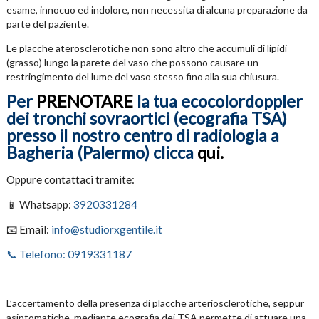
esame, innocuo ed indolore, non necessita di alcuna preparazione da
parte del paziente.
Le placche aterosclerotiche non sono altro che accumuli di lipidi
(grasso) lungo la parete del vaso che possono causare un
restringimento del lume del vaso stesso fino alla sua chiusura.
Per
PRENOTARE
la tua ecocolordoppler
dei tronchi sovraortici (ecografia TSA)
presso il nostro centro di radiologia a
Bagheria (Palermo) clicca
qui.
Oppure contattaci tramite:
📱 Whatsapp:
3920331284
📧 Email:
info@studiorxgentile.it
📞 Telefono: 0919331187
L’accertamento della presenza di placche arteriosclerotiche, seppur
asintomatiche, mediante ecografia dei TSA permette di attuare una