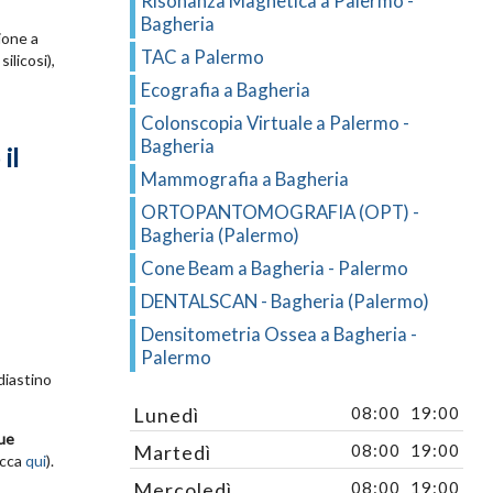
Risonanza Magnetica a Palermo -
Bagheria
ione a
TAC a Palermo
ilicosi),
Ecografia a Bagheria
Colonscopia Virtuale a Palermo -
Bagheria
il
Mammografia a Bagheria
ORTOPANTOMOGRAFIA (OPT) -
Bagheria (Palermo)
Cone Beam a Bagheria - Palermo
DENTALSCAN - Bagheria (Palermo)
Densitometria Ossea a Bagheria -
Palermo
diastino
Lunedì
08:00
19:00
ue
Martedì
08:00
19:00
icca
qui
).
Mercoledì
08:00
19:00