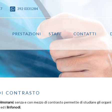
87
392 0331284
PRESTAZIONI
STAFF
CONTATTI
di contrasto
olmonare
) senza e con mezzo di contrasto permette di studiare gli organi
ed i
linfonodi
.