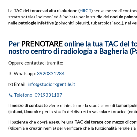
La
TAC del torace ad alta risoluzione (
HRCT
)
senza mezzo di contrasto
strato sottile) i polmoni ed è indicata per lo studio del
nodulo polmo
nelle
patologie infettive
(polmoniti, pleuriti, tubercolosi ecc..), nel 
Per
PRENOTARE
online la tua TAC del t
nostro centro di radiologia a Bagheria (P
Oppure contattaci tramite:
📱 Whatsapp:
3920331284
📧 Email:
info@studiorxgentile.it
📞 Telefono: 0919331187
Il
mezzo di contrasto
viene richiesto per la stadiazione di
tumori polm
(
linfomi
,
timomi
) e per lo studio del distretto vascolare toracico (
emb
Il paziente che dovrà eseguire una
TAC del torace con mezzo di con
(glicemia e creatininemia) per verificare che la funzionalità renale si