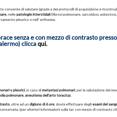
 consente di valutare (grazie a dei protocolli di acquisizione e ricostruz
nare
, nelle
patologie interstiziali
(fibrosi polmonare, sarcoidosi, asbestosi, s
versamento pleurico o nell’ enfisema.
orace senza e con mezzo di contrasto presso 
alermo) clicca
qui.
onari o pleurici
, in caso di
metastasi polmonari
, per la valutazione del me
olia polmonare
,
aneurisma dell’arto toracica
).
trasto
, oltre ad un
digiuno di 6 ore
, dovrà effettuare degli
esami del sang
a conservata. (per ulteriori informazioni sulla tac con mezzo di contrasto cl