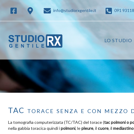
info@studiorxgentile.it
091 9311
LO STUDIO
TAC torace senza e con mezzo 
La tomografia computerizzata (TC/TAC) del torace (
tac polmoni o p
nella gabbia toracica quindi i
polmoni
, le
pleure
, il
cuore
, il
mediastino