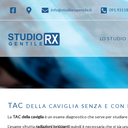
info@studiorxgentile.it
091 9311
LO STUDIO
TAC della caviglia senza e con
La
TAC della caviglia
è un esame diagnostico che serve per studiare 
L’esame sfrutta
radiazioni ionizzanti
quindi è necessaria che vi sia una