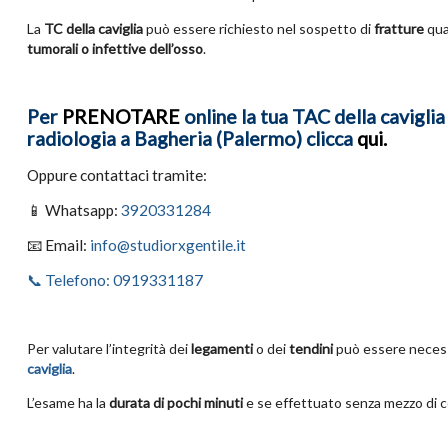
La
TC della caviglia
può essere richiesto nel sospetto di
fratture
qua
tumorali o infettive dell’osso
.
Per
PRENOTARE
online la tua TAC della cavigli
radiologia a Bagheria (Palermo) clicca
qui.
Oppure contattaci tramite:
📱 Whatsapp:
3920331284
📧 Email:
info@studiorxgentile.it
📞 Telefono: 0919331187
Per valutare l’integrità dei
legamenti
o dei
tendini
può essere necess
caviglia
.
L’esame ha la
durata di pochi minuti
e se effettuato senza mezzo di c