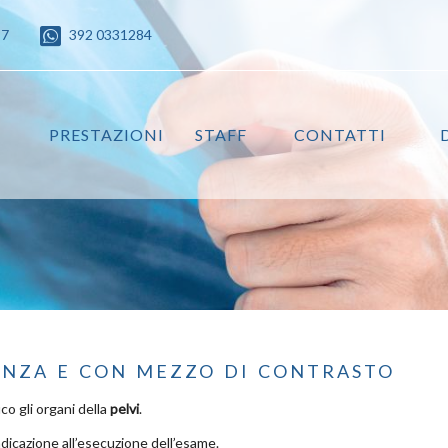
87
392 0331284
PRESTAZIONI
STAFF
CONTATTI
enza e con mezzo di contrasto
co gli organi della
pelvi
.
ndicazione all’esecuzione dell’esame.