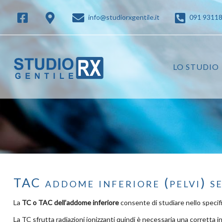
info@studiorxgentile.it
091 9311
LO STUDIO
TAC addome inferiore (pelvi) s
La
TC o TAC dell’addome inferiore
consente di studiare nello specifi
La TC sfrutta radiazioni ionizzanti quindi è necessaria una corretta i